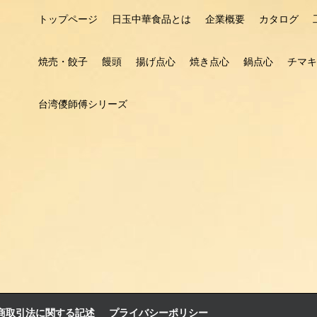
トップページ
日玉中華食品とは
企業概要
カタログ
焼売・餃子
饅頭
揚げ点心
焼き点心
鍋点心
チマキ
台湾儍師傅シリーズ
商取引法に関する記述
プライバシーポリシー