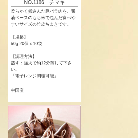
NO.1186 チマキ
柔らかく煮込んだ豚バラ肉を、醤
油ベースのもち米で包んだ食べや
すいサイズの竹皮ちまきです。
【規格】
50g 20個ｘ10袋
【調理方法】
蒸す：強火で約12分蒸して下さ
い。
「電子レンジ調理可能」
中国産