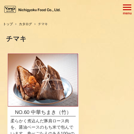
トップ
›
カタログ
›
チマキ
チマキ
NO.60 中華ちまき（竹）
柔らかく煮込んだ豚肩ロース肉
を、醤油ベースのもち米で包んで
います。食べごたえのある100gの