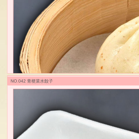
ほうれん草をバター、ゴマドレッシングで和えています。
スープは、ジューシーな寒天スープで仕上げています。
【規格】 25g 50個ｘ8袋
【調理方法】
蒸す：冷凍のまま、強火で約８分蒸して下さい。
国内製造品
NO.042 青梗菜水餃子