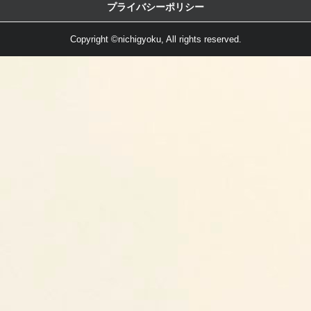
プライバシーポリシー
Copyright ©nichigyoku, All rights reserved.
小籠包の電子レンジは、お水をヒタヒタにお碗に注いで（ボイルする要領）
調理時間はお碗、水温、水の量、レンジにもよりますが、600Wの場合お水を4
小籠包は、フライパンでも調理が可能です。
フライパンにフライパン用クッキングシートを敷いて、焼き餃子の要領で調