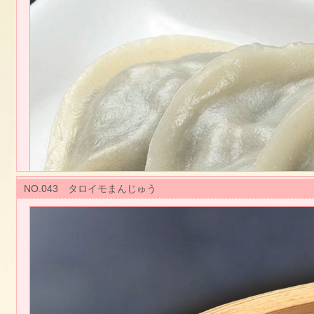
青梗菜を溶かしバターで和えて、ベジミートでお肉の食感と味を出し、小麦
【規格】 30g 30個ｘ10袋
【調理方法】
蒸す：冷凍のまま、強火で約１０分蒸して下さい。
「電子レンジ可能」
国内製造品
NO.043 タロイモまんじゅう