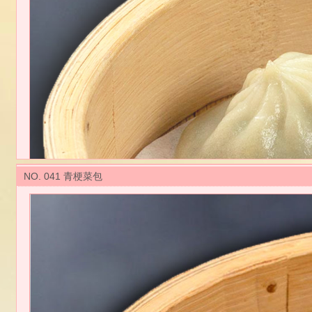
NO. 041 青梗菜包
台湾衛生福利部植物薬物署が「素食食品」の定義を定めており、その基準に
従来の動物性原料を使わず、野菜が沢山取れる点心に仕上げています。
台湾蔬食は保五葷（５種類の植物性香辛料、葱、にんにく、ニラ、らっき