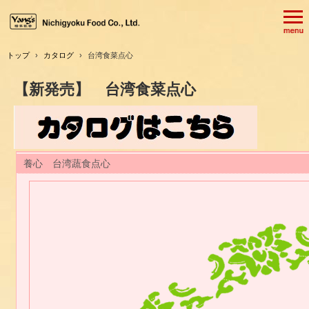
トップ
›
カタログ
›
台湾食菜点心
【新発売】 台湾食菜点心
養心 台湾蔬食点心