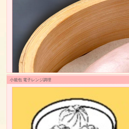
青梗菜とベジミートを香味に、ゴマドレッシング、台湾生姜を使い、もちも
【規格】 24g 30個x12袋
【調理方法】
茹でる：凍ったまま、中火で約７分茹でて下さい。
蒸す：凍ったまま、強火で約７分蒸して下さい。
国内製造品
小籠包 電子レンジ調理