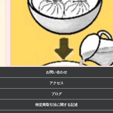
台湾のタロイモにバター、乳製品をミックスした、とろみのある上品な味わ
【規格】 25g 25個ｘ16袋
【調理方法】
蒸す：凍ったまま、強火で約8分蒸して下さい。
「電子レンジ調理可能」
国内製造品
お問い合わせ
アクセス
ブログ
特定商取引法に関する記述